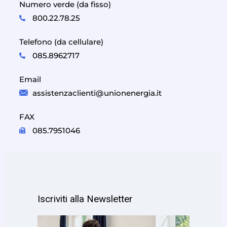
Numero verde (da fisso)
800.22.78.25
Telefono (da cellulare)
085.8962717
Email
assistenzaclienti@unionenergia.it
FAX
085.7951046