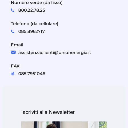
Numero verde (da fisso)
800.22.78.25
Telefono (da cellulare)
085.8962717
Email
assistenzaclienti@unionenergia.it
FAX
085.7951046