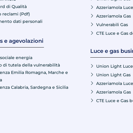
rd di Qualità
Azzeriamola Luc
 reclami (Pdf)
Azzeriamola Gas
mento dati personali
Vulnerabili Gas
CTE Luce e Gas 
 e agevolazioni
Luce e gas busi
sociale energia
o di tutela della vulnerabilità
Union Light Luce
nza Emilia Romagna, Marche e
Union Light Gas
a
Azzeriamola Luc
nza Calabria, Sardegna e Sicilia
Azzeriamola Gas
CTE Luce e Gas b