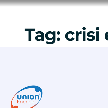
contenuto
Home
App M
Tag:
crisi