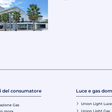
ti del consumatore
Luce e gas dom
Union Light Luce
razione Gas
Union Light Gas
in mora