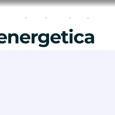
yUnion
Luce e Gas
Fotovoltaico
Come funziona
Chi siamo
We.Share
Carriere
 energetica