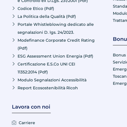
e Controllo ex D.Lgs. 231/2001 (Pdf)
Standa
Codice Etico (Pdf)
Modulo
La Politica della Qualità (Pdf)
Tratta
Portale Whistleblowing dedicato alle
segnalazioni D. lgs. 24/2023.
Bonus
Modefinance Corporate Credit Rating
(Pdf)
Bonus 
ESG Assessment Union Energia (Pdf)
Servizi
Certificazione E.S.Co UNI CEI
Emerge
11352:2014 (Pdf)
Toscan
Modulo Segnalazioni Accessibilità
Emerge
Report Ecosostenibilità Ricoh
Lavora con noi
Carriere