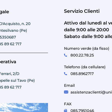
Servizio Clienti
gale
Attivo dal lunedì al 
D'Acquisto, n. 20
dalle 9:00 alle 20:00
tesilvano (Pe)
Sabato dalle 9:00 all
95350687
85 89 62 717
Numero verde (da fisso)
800.22.78.25
erativa
Telefono (da cellulare)
085.8962717
errari, 2/D
pelle sul Tavo (Pe)
Email
85 89 62 717
assistenzaclienti@uni
FAX
085.7951046