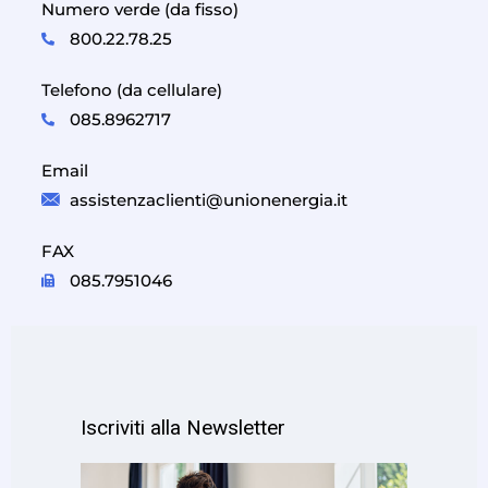
Numero verde (da fisso)
800.22.78.25
Telefono (da cellulare)
085.8962717
Email
assistenzaclienti@unionenergia.it
FAX
085.7951046