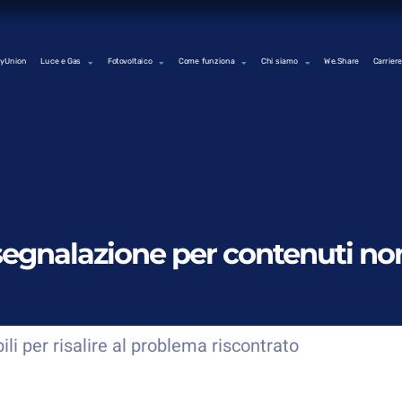
yUnion
Luce e Gas
Fotovoltaico
Come funziona
Chi siamo
We.Share
Carriere
egnalazione per contenuti non