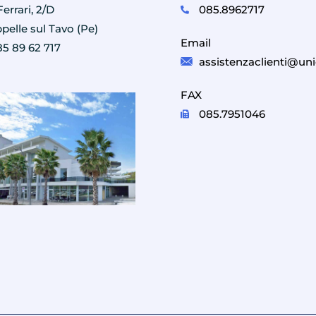
085.8962717
errari, 2/D
pelle sul Tavo (Pe)
Email
85 89 62 717
assistenzaclienti@uni
FAX
085.7951046