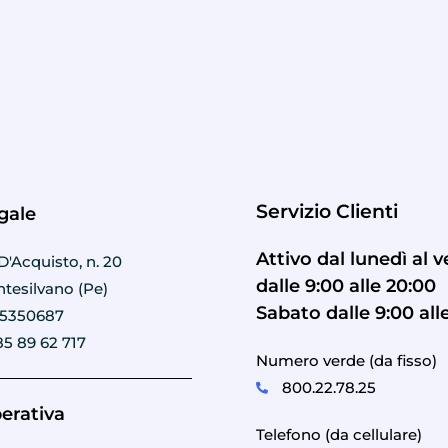
Servizio Clienti
gale
Attivo dal lunedì al 
D'Acquisto, n. 20
dalle 9:00 alle 20:00
tesilvano (Pe)
Sabato dalle 9:00 all
95350687
85 89 62 717
Numero verde (da fisso)
800.22.78.25
erativa
Telefono (da cellulare)