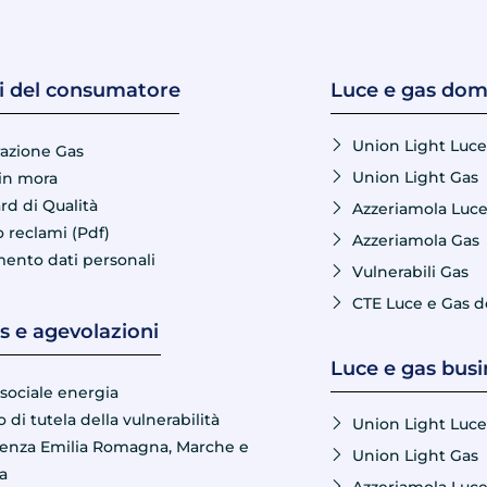
ti del consumatore
Luce e gas dom
Union Light Luce
razione Gas
Union Light Gas
in mora
rd di Qualità
Azzeriamola Luc
 reclami (Pdf)
Azzeriamola Gas
mento dati personali
Vulnerabili Gas
CTE Luce e Gas 
 e agevolazioni
Luce e gas busi
sociale energia
o di tutela della vulnerabilità
Union Light Luce
nza Emilia Romagna, Marche e
Union Light Gas
a