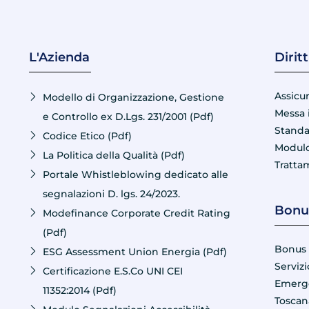
L'Azienda
Dirit
Assicu
Modello di Organizzazione, Gestione
Messa 
e Controllo ex D.Lgs. 231/2001 (Pdf)
Standa
Codice Etico (Pdf)
Modulo
La Politica della Qualità (Pdf)
Tratta
Portale Whistleblowing dedicato alle
segnalazioni D. lgs. 24/2023.
Bonus
Modefinance Corporate Credit Rating
(Pdf)
Bonus 
ESG Assessment Union Energia (Pdf)
Servizi
Certificazione E.S.Co UNI CEI
Emerge
11352:2014 (Pdf)
Toscan